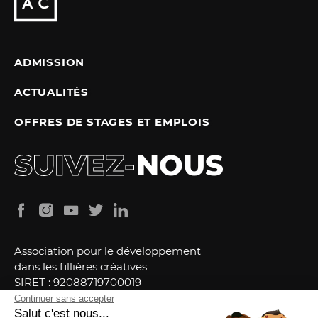
ADMISSION
ACTUALITÉS
OFFRES DE STAGES ET EMPLOIS
SUIVEZ-
NOUS
Association pour le développement
dans les fillières créatives
SIRET : 92088719700019
Identification Association : W751255966
Continuer sans accepter
NDA : 11757315775
Salut c'est nous...