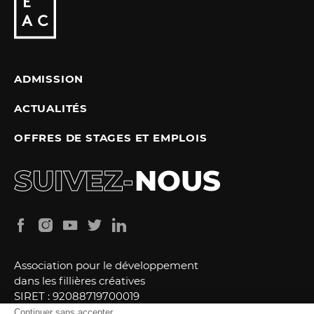
ADMISSION
ACTUALITÉS
OFFRES DE STAGES ET EMPLOIS
SUIVEZ-
NOUS
Association pour le développement
dans les fillières créatives
SIRET : 92088719700019
Identification Association : W751255966
Continuer sans accepter