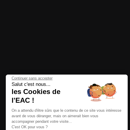
Continuer sans accepter
Salut c'est nous...
les Cookies de
l'EAC !
On a attendu d'être sûrs que le contenu de ce site vous intéresse
avant de vous déranger, mais on aimerait bien vous
accompagner pendant votre visite...
C'est OK pour vous ?