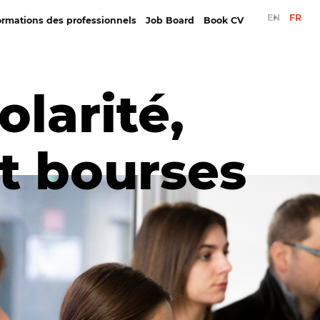
EN
FR
ormations des professionnels
Job Board
Book CV
nationales
résentation des formations des professionnels
de français, d'art et de design
e
olarité,
ditations
ts
t bourses