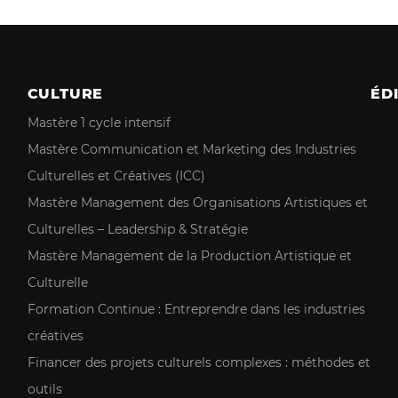
CULTURE
ÉD
Mastère 1 cycle intensif
Mastère Communication et Marketing des Industries
Culturelles et Créatives (ICC)
Mastère Management des Organisations Artistiques et
Culturelles – Leadership & Stratégie
Mastère Management de la Production Artistique et
Culturelle
Formation Continue : Entreprendre dans les industries
créatives
Financer des projets culturels complexes : méthodes et
outils