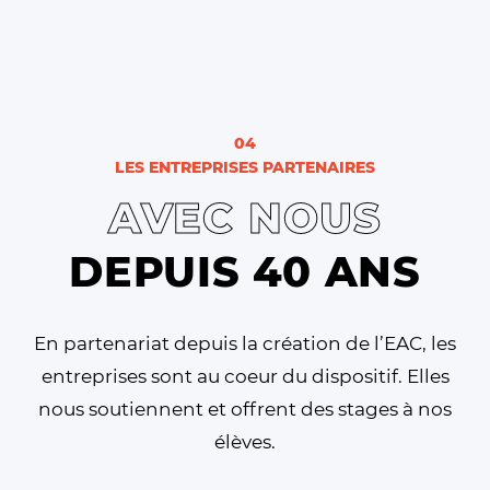
CYCLE EN 3 ANS - 3E ANNÉE EN ALTERNANCE
Bachelor Chef de Projets Culturels et
04
Événementiels – Médiation et Publics
LES ENTREPRISES PARTENAIRES
PARIS
LYON
AVEC NOUS
DEPUIS 40 ANS
En partenariat depuis la création de l’EAC, les
entreprises sont au coeur du dispositif. Elles
nous soutiennent et offrent des stages à nos
élèves.