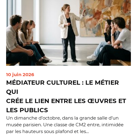
10 juin 2026
1
MÉDIATEUR CULTUREL : LE MÉTIER
QUI
CRÉE LE LIEN ENTRE LES ŒUVRES ET
LES PUBLICS
Un dimanche d’octobre, dans la grande salle d’un
V
musée parisien. Une classe de CM2 entre, intimidée
v
par les hauteurs sous plafond et les…
n