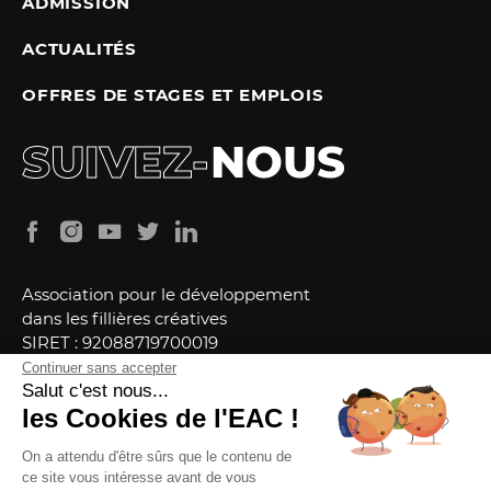
ADMISSION
ACTUALITÉS
OFFRES DE STAGES ET EMPLOIS
SUIVEZ-
NOUS
Association pour le développement
dans les fillières créatives
SIRET : 92088719700019
Identification Association : W751255966
Continuer sans accepter
Salut c'est nous...
NDA : 11757315775
les Cookies de l'EAC !
Mentions légales
Politique de confidentialité
On a attendu d'être sûrs que le contenu de
Conditions générales de vente
Crédits
ce site vous intéresse avant de vous